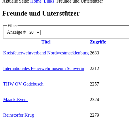
Aktuelle Seite:
Home
Links
Freunde und Unterstützer
Freunde und Unterstützer
Filter
Anzeige #
Titel
Zugriffe
Kreisfeuerwehrverband Nordwestmecklenburg
2633
Internationales Feuerwehrmuseum Schwerin
2212
THW OV Gadebusch
2257
Maack-Event
2324
Reinstorfer Krug
2279